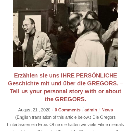
Erzählen sie uns IHRE PERSÖNLICHE
Geschichte mit und über die GREGORS. –
Tell us your personal story with or about
the GREGORS.
August
21
,
2020
0 Comments
admin
News
(English translation of this article below.) Die Gregors
hinterlassen ein Erbe. Ohne sie hätten wir viele Filme niemals