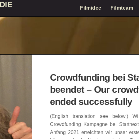
DIE
Filmidee
Filmteam
Crowdfunding bei Sta
beendet – Our crow
ended successfully
(English translation see below.) W
Crowdfunding Kampagne bei Startnext 
Anfang 2021 erreichten wir unser erst