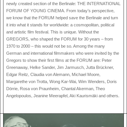
newly created section of the Berlinale: THE INTERNATIONAL
FORUM OF YOUNG CINEMA. From today’s perspective,
we know that the FORUM helped save the Berlinale and turn
it into what it stands for worldwide: a cosmopolitan, political
and artistic film festival. This is unique. Without the
GREGORS, who shaped the FORUM for 30 years – from
1970 to 2000 – this would not be so. Among the many
German and international filmmakers who were invited by the
Gregors to show their first films at the FORUM are: Peter
Greenaway, Helke Sander, Jim Jarmusch, Jutta Brückner,
Edgar Reitz, Claudia von Alemann, Michael Moore,
Margarethe von Trotta, Wong Kar-Wai, Wim Wenders, Doris
Dörrie, Rosa von Praunheim, Chantal Akerman, Theo
Angelopoulos, Jeanine Meerapfel, Aki Kaurismäki and others.