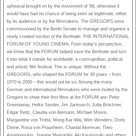
upheaval brought on by the movement of ’68, otherwise it
would have had no chance of being seen as legitimate, either
by its audience or by the filmmakers. The GREGORS were
commissioned by the Berlin Senate to manage and organise a
newly created section of the Berlinale: THE INTERNATIONAL
FORUM OF YOUNG CINEMA. From today’s perspective,
we know that the FORUM helped save the Berlinale and turn
it into what it stands for worldwide: a cosmopolitan, political
and artistic film festival. This is unique. Without the
GREGORS, who shaped the FORUM for 30 years – from
1970 to 2000 – this would not be so. Among the many
German and international filmmakers who were invited by the
Gregors to show their first films at the FORUM are: Peter
Greenaway, Helke Sander, Jim Jarmusch, Jutta Brückner,
Edgar Reitz, Claudia von Alemann, Michael Moore,
Margarethe von Trotta, Wong Kar-Wai, Wim Wenders, Doris
Dörrie, Rosa von Praunheim, Chantal Akerman, Theo
Angelopoulos, Jeanine Meerapfel, Aki Kaurismäki and others.