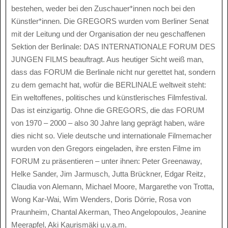
bestehen, weder bei den Zuschauer*innen noch bei den
Künstler*innen. Die GREGORS wurden vom Berliner Senat
mit der Leitung und der Organisation der neu geschaffenen
Sektion der Berlinale: DAS INTERNATIONALE FORUM DES
JUNGEN FILMS beauftragt. Aus heutiger Sicht weiß man,
dass das FORUM die Berlinale nicht nur gerettet hat, sondern
zu dem gemacht hat, wofür die BERLINALE weltweit steht:
Ein weltoffenes, politisches und künstlerisches Filmfestival.
Das ist einzigartig. Ohne die GREGORS, die das FORUM
von 1970 – 2000 – also 30 Jahre lang geprägt haben, wäre
dies nicht so. Viele deutsche und internationale Filmemacher
wurden von den Gregors eingeladen, ihre ersten Filme im
FORUM zu präsentieren – unter ihnen: Peter Greenaway,
Helke Sander, Jim Jarmusch, Jutta Brückner, Edgar Reitz,
Claudia von Alemann, Michael Moore, Margarethe von Trotta,
Wong Kar-Wai, Wim Wenders, Doris Dörrie, Rosa von
Praunheim, Chantal Akerman, Theo Angelopoulos, Jeanine
Meerapfel, Aki Kaurismäki u.v.a.m.