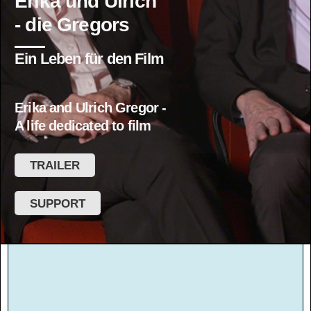
Erika und Ulrich
- die Gregors
Ein Leben für den Film
Erika and Ulrich Gregor -
A life dedicated to film
TRAILER
SUPPORT