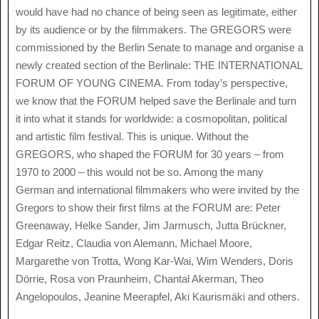
would have had no chance of being seen as legitimate, either
by its audience or by the filmmakers. The GREGORS were
commissioned by the Berlin Senate to manage and organise a
newly created section of the Berlinale: THE INTERNATIONAL
FORUM OF YOUNG CINEMA. From today’s perspective,
we know that the FORUM helped save the Berlinale and turn
it into what it stands for worldwide: a cosmopolitan, political
and artistic film festival. This is unique. Without the
GREGORS, who shaped the FORUM for 30 years – from
1970 to 2000 – this would not be so. Among the many
German and international filmmakers who were invited by the
Gregors to show their first films at the FORUM are: Peter
Greenaway, Helke Sander, Jim Jarmusch, Jutta Brückner,
Edgar Reitz, Claudia von Alemann, Michael Moore,
Margarethe von Trotta, Wong Kar-Wai, Wim Wenders, Doris
Dörrie, Rosa von Praunheim, Chantal Akerman, Theo
Angelopoulos, Jeanine Meerapfel, Aki Kaurismäki and others.